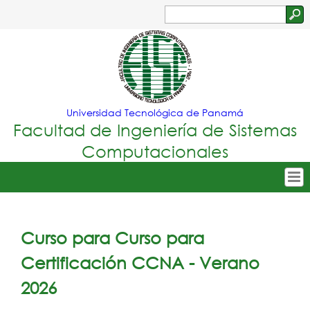
Jump to navigation
Buscar
Formulario
de
búsqueda
Universidad Tecnológica de Panamá
Facultad de Ingeniería de Sistemas
Computacionales
Tropical
Inicio
Menu
Nuestra Facultad
Curso para Curso para
Principal
Oferta Académica
Certificación CCNA - Verano
Secretarías
2026
Departamentos