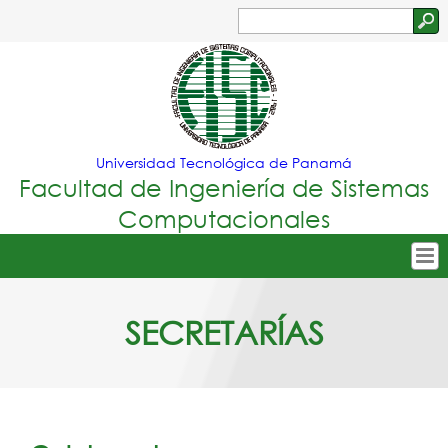
Jump to navigation
Buscar
Formulario
de
búsqueda
Universidad Tecnológica de Panamá
Facultad de Ingeniería de Sistemas
Computacionales
Tropical
Inicio
SECRETARÍAS
Menu
Nuestra Facultad
Principal
Oferta Académica
Secretarías
Departamentos