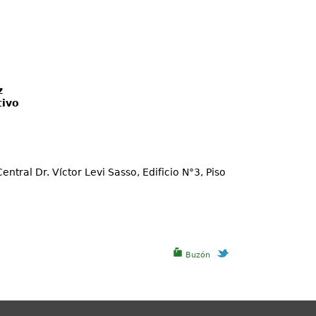
z
tivo
ral Dr. Víctor Levi Sasso, Edificio N°3, Piso
Buzón