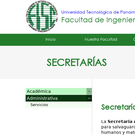
Universidad Tecnológica de Pana
Facultad de Ingenie
Tropical
Inicio
Nuestra Facultad
Menu
SECRETARÍAS
Principal
Académica
Administrativa
Servicios
Secretarí
La
Secretaría 
para salvaguard
humanos y mater