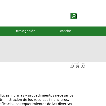
Buscar
Formulario
de
Investigación
Servicios
búsqueda
Tamaño Texto
líticas, normas y procedimientos necesarios
dministración de los recursos financieros,
ficacia, los requerimientos de las diversas