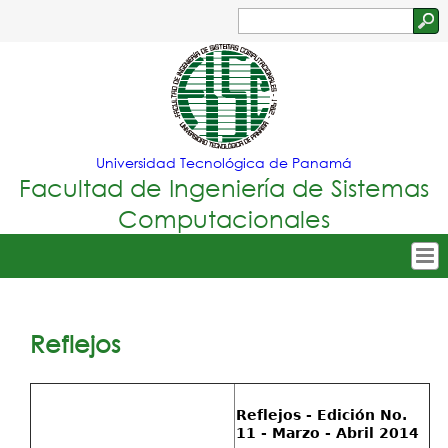
Jump to navigation
Buscar
Formulario
de
búsqueda
Universidad Tecnológica de Panamá
Facultad de Ingeniería de Sistemas
Computacionales
Tropical
Inicio
Menu
Nuestra Facultad
Reflejos
Principal
Oferta Académica
Secretarías
Reflejos - Edición No.
11 - Marzo - Abril 2014
Departamentos