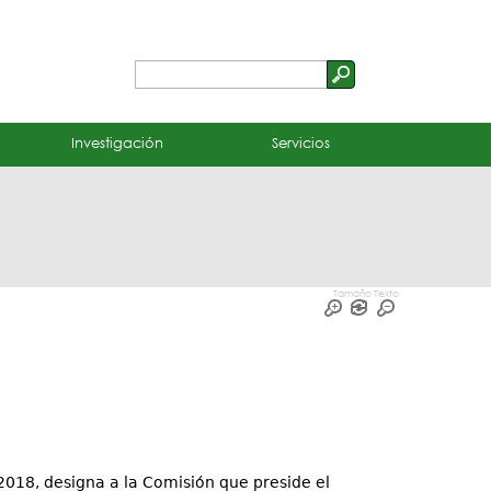
Buscar
Formulario
de
Investigación
Servicios
búsqueda
Tamaño Texto
2018, designa a la Comisión que preside el