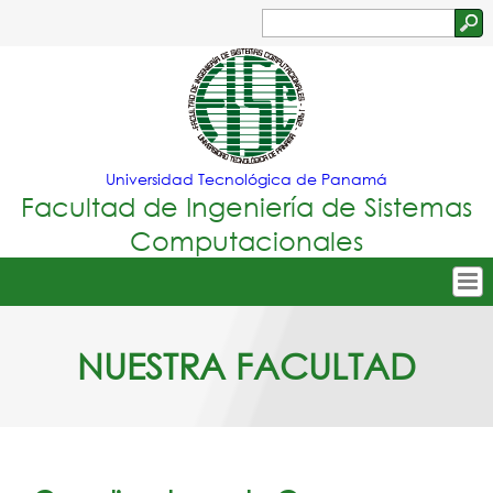
Jump to navigation
Buscar
Formulario
de
búsqueda
Universidad Tecnológica de Panamá
Facultad de Ingeniería de Sistemas
Computacionales
Tropical
Inicio
NUESTRA FACULTAD
Menu
Nuestra Facultad
Principal
Oferta Académica
Secretarías
Departamentos