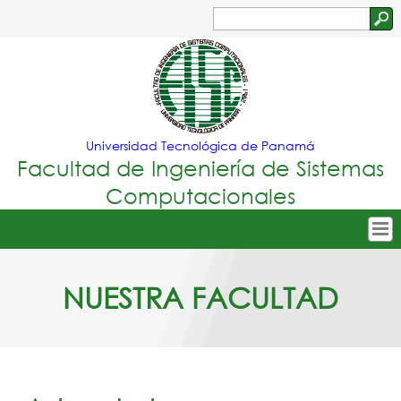
Jump to navigation
Buscar
Formulario
de
búsqueda
Universidad Tecnológica de Panamá
Facultad de Ingeniería de Sistemas
Computacionales
Tropical
Inicio
NUESTRA FACULTAD
Menu
Nuestra Facultad
Principal
Oferta Académica
Secretarías
Departamentos