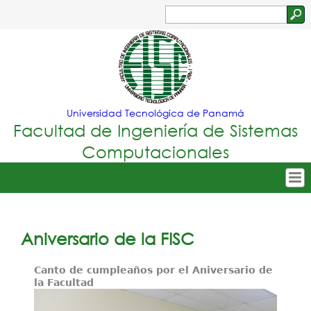
Jump to navigation
Buscar
Formulario
de
búsqueda
Universidad Tecnológica de Panamá
Facultad de Ingeniería de Sistemas
Computacionales
Tropical
Inicio
Menu
Nuestra Facultad
Aniversario de la FISC
Principal
Oferta Académica
Canto de cumpleaños por el Aniversario de
la Facultad
Secretarías
Departamentos