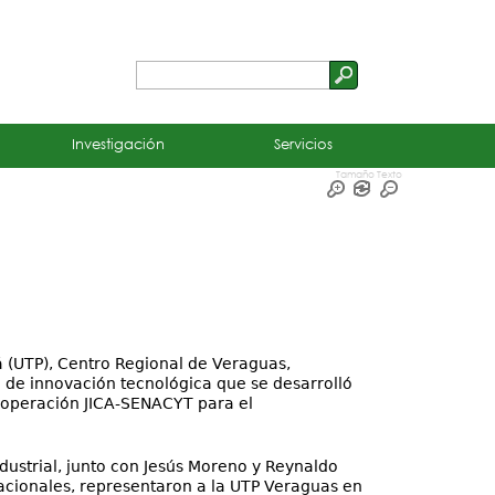
Buscar
Formulario
de
Investigación
Servicios
búsqueda
Tamaño Texto
 (UTP), Centro Regional de Veraguas,
 de innovación tecnológica que se desarrolló
cooperación JICA-SENACYT para el
ndustrial, junto con Jesús Moreno y Reynaldo
acionales, representaron a la UTP Veraguas en