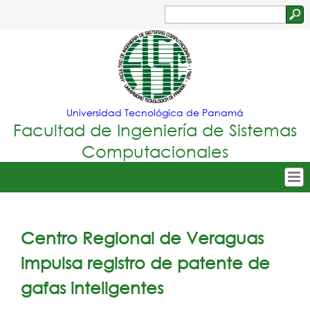
Jump to navigation
Buscar
Formulario
de
búsqueda
Universidad Tecnológica de Panamá
Facultad de Ingeniería de Sistemas
Computacionales
Tropical
Inicio
Menu
Nuestra Facultad
Centro Regional de Veraguas
Principal
Oferta Académica
impulsa registro de patente de
Secretarías
gafas inteligentes
Departamentos