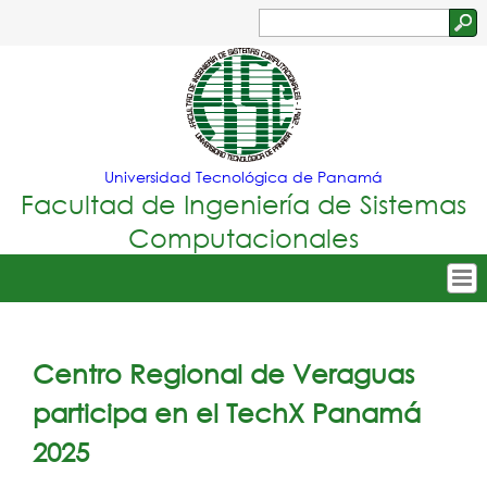
Jump to navigation
Buscar
Formulario
de
búsqueda
Universidad Tecnológica de Panamá
Facultad de Ingeniería de Sistemas
Computacionales
Tropical
Inicio
Menu
Nuestra Facultad
Centro Regional de Veraguas
Principal
Oferta Académica
participa en el TechX Panamá
Secretarías
2025
Departamentos