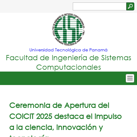
Jump to navigation
Buscar
Formulario
de
búsqueda
Universidad Tecnológica de Panamá
Facultad de Ingeniería de Sistemas
Computacionales
Tropical
Inicio
Menu
Nuestra Facultad
Ceremonia de Apertura del
Principal
Oferta Académica
COICIT 2025 destaca el impulso
Secretarías
a la ciencia, innovación y
Departamentos