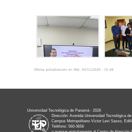
Última actualización en Mié, 03/11/2026 - 15:49
Universidad Tecnológica de Panamá
- 2026
Dirección: Avenida Universidad Tecnológica d
Campus Metropolitano Víctor Levi Sasso, Edifi
Teléfono: 560-3656
o marque gratuitamente al Centro de Atención 