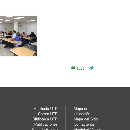
Buzón
Matrícula UTP
Mapa de
Correo UTP
Ubicación
Biblioteca UTP
Mapa del Sitio
Publicaciones
Contáctenos
Sala de Prensa
Identidad Visual