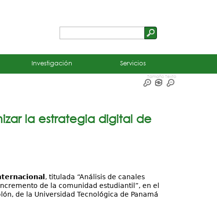
Buscar
Formulario
de
Investigación
Servicios
búsqueda
Tamaño Texto
zar la estrategia digital de
nternacional
, titulada “Análisis de canales
e incremento de la comunidad estudiantil”, en el
Colón, de la Universidad Tecnológica de Panamá