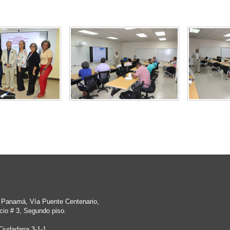
e Panamá, Vía Puente Centenario,
cio # 3, Segundo piso.
Ciudadana 3-1-1