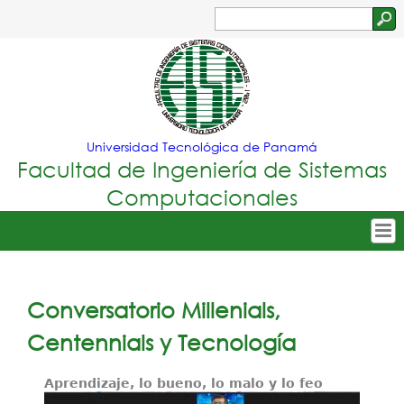
Jump to navigation
Buscar
Formulario
de
búsqueda
Universidad Tecnológica de Panamá
Facultad de Ingeniería de Sistemas
Computacionales
Tropical
Inicio
Menu
Nuestra Facultad
Conversatorio Millenials,
Principal
Oferta Académica
Centennials y Tecnología
Secretarías
Aprendizaje, lo bueno, lo malo y lo feo
Departamentos