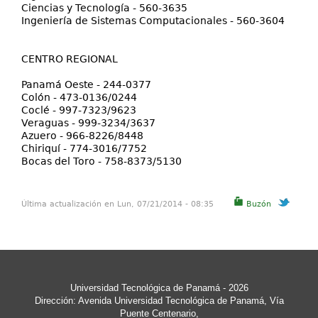
Ciencias y Tecnología - 560-3635
Ingeniería de Sistemas Computacionales - 560-3604
CENTRO REGIONAL
Panamá Oeste - 244-0377
Colón - 473-0136/0244
Coclé - 997-7323/9623
Veraguas - 999-3234/3637
Azuero - 966-8226/8448
Chiriquí - 774-3016/7752
Bocas del Toro - 758-8373/5130
Última actualización en Lun, 07/21/2014 - 08:35
Buzón
Universidad Tecnológica de Panamá
- 2026
Dirección: Avenida Universidad Tecnológica de Panamá, Vía
Puente Centenario,