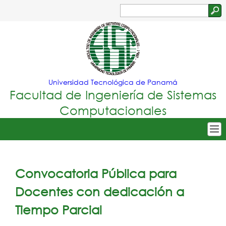
Jump to navigation
Buscar
Formulario
de
búsqueda
Universidad Tecnológica de Panamá
Facultad de Ingeniería de Sistemas
Computacionales
Tropical
Inicio
Menu
Nuestra Facultad
Convocatoria Pública para
Principal
Oferta Académica
Docentes con dedicación a
Secretarías
Tiempo Parcial
Departamentos