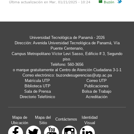
Última actualización en Mar, 01/21/2025 - 10:24
Buzón
Universidad Tecnológica de Panamá
- 2026
Dirección: Avenida Universidad Tecnológica de Panamá, Vía
Puente Centenario,
Campus Metropolitano Víctor Levi Sasso, Edificio # 3, Segundo
piso.
Teléfono: 560-3656
o marque gratuitamente al Centro de Atención Ciudadana 3-1-1
Correo electrónico:
buzondesugerencias@utp.ac.pa
Matrícula UTP
Correo UTP
Biblioteca UTP
Publicaciones
Sala de Prensa
Bolsa de Trabajo
Directorio Telefónico
Acreditación
Mapa de
Mapa del
Identidad
Contáctenos
Ubicación
Sitio
Visual