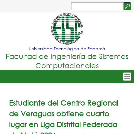
Jump to navigation
Buscar
Formulario
de
búsqueda
Universidad Tecnológica de Panamá
Facultad de Ingeniería de Sistemas
Computacionales
Tropical
Inicio
Menu
Nuestra Facultad
Estudiante del Centro Regional
Principal
Oferta Académica
de Veraguas obtiene cuarto
Secretarías
lugar en Liga Distrital Federada
Departamentos