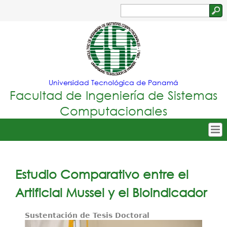
Jump to navigation
Buscar
Formulario
de
búsqueda
Universidad Tecnológica de Panamá
Facultad de Ingeniería de Sistemas
Computacionales
Tropical
Inicio
Menu
Nuestra Facultad
Estudio Comparativo entre el
Principal
Oferta Académica
Artificial Mussel y el Bioindicador
Secretarías
Sustentación de Tesis Doctoral
Departamentos