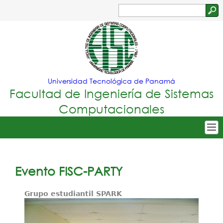
Jump to navigation
Buscar
Formulario
de
búsqueda
Universidad Tecnológica de Panamá
Facultad de Ingeniería de Sistemas
Computacionales
Tropical
Inicio
Menu
Nuestra Facultad
Evento FISC-PARTY
Principal
Oferta Académica
Grupo estudiantil SPARK
Secretarías
Departamentos