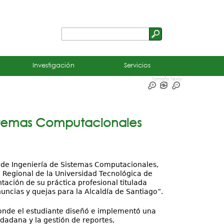
Buscar
Formulario
de
Investigación
Servicios
búsqueda
Tamaño Texto
Sistemas Computacionales
d de Ingeniería de Sistemas Computacionales,
o Regional de la Universidad Tecnológica de
ntación de su práctica profesional titulada
uncias y quejas para la Alcaldía de Santiago”.
 donde el estudiante diseñó e implementó una
udadana y la gestión de reportes,