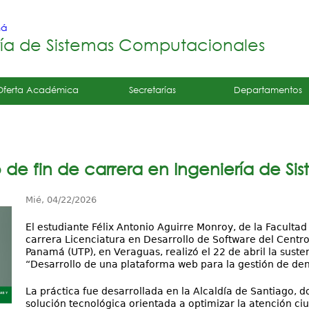
Jump to navigation
má
ría de Sistemas Computacionales
Oferta Académica
Secretarías
Departamentos
jo de fin de carrera en Ingeniería de 
Mié, 04/22/2026
El estudiante Félix Antonio Aguirre Monroy, de la Faculta
carrera Licenciatura en Desarrollo de Software del Centr
Panamá (UTP), en Veraguas, realizó el 22 de abril la suste
“Desarrollo de una plataforma web para la gestión de den
La práctica fue desarrollada en la Alcaldía de Santiago,
solución tecnológica orientada a optimizar la atención ci