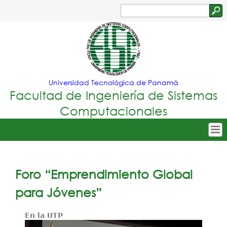
Jump to navigation
Buscar
Formulario
de
búsqueda
Universidad Tecnológica de Panamá
Facultad de Ingeniería de Sistemas
Computacionales
Tropical
Inicio
Menu
Nuestra Facultad
Foro “Emprendimiento Global
Principal
Oferta Académica
para Jóvenes”
Secretarías
En la UTP
Departamentos