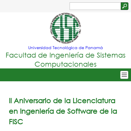
Jump to navigation
Buscar
Formulario
de
búsqueda
Universidad Tecnológica de Panamá
Facultad de Ingeniería de Sistemas
Computacionales
Tropical
Inicio
Menu
Nuestra Facultad
II Aniversario de la Licenciatura
Principal
Oferta Académica
en Ingeniería de Software de la
Secretarías
FISC
Departamentos