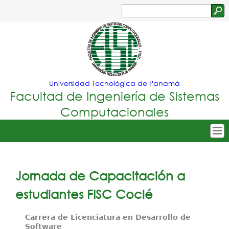
Jump to navigation
Buscar
Formulario
de
búsqueda
Universidad Tecnológica de Panamá
Facultad de Ingeniería de Sistemas
Computacionales
Tropical
Inicio
Menu
Nuestra Facultad
Jornada de Capacitación a
Principal
Oferta Académica
estudiantes FISC Coclé
Secretarías
Carrera de Licenciatura en Desarrollo de
Software
Departamentos