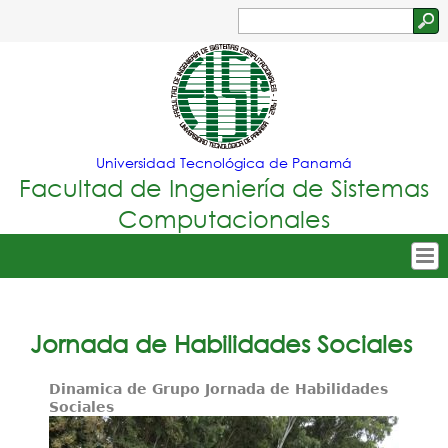
Jump to navigation
Buscar
Formulario
de
búsqueda
Universidad Tecnológica de Panamá
Facultad de Ingeniería de Sistemas
Computacionales
Tropical
Inicio
Menu
Nuestra Facultad
Jornada de Habilidades Sociales
Principal
Oferta Académica
Dinamica de Grupo Jornada de Habilidades
Sociales
Secretarías
Departamentos