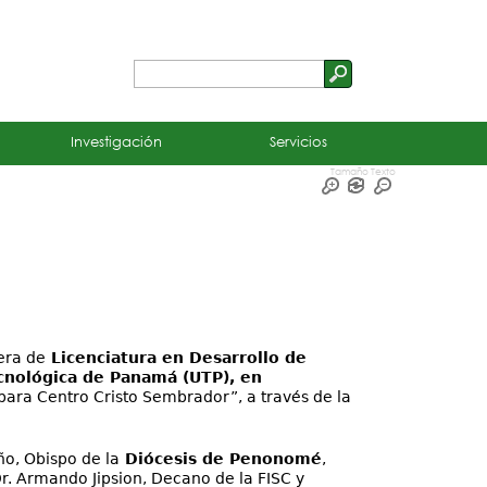
Buscar
Formulario
de
Investigación
Servicios
búsqueda
Tamaño Texto
era de
Licenciatura en Desarrollo de
ecnológica de Panamá (UTP), en
 para Centro Cristo Sembrador”, a través de la
o, Obispo de la
Diócesis de Penonomé
,
r. Armando Jipsion, Decano de la FISC y