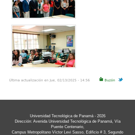
Última actualización en Jue, 02/13/2025 - 14:56
Buzón
Universidad Tecnológica de Panamá
- 2026
Dirección: Avenida Universidad Tecnológica de Panamá, Vía
Puente Centenario,
Campus Metropolitano Víctor Levi Sasso, Edificio # 3, Segundo