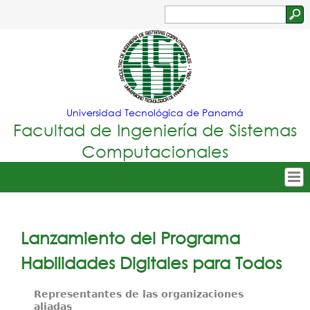
Jump to navigation
Buscar
Formulario
de
búsqueda
Universidad Tecnológica de Panamá
Facultad de Ingeniería de Sistemas
Computacionales
Tropical
Inicio
Menu
Nuestra Facultad
Lanzamiento del Programa
Principal
Oferta Académica
Habilidades Digitales para Todos
Secretarías
Representantes de las organizaciones
aliadas
Departamentos