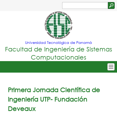
Jump to navigation
Buscar
Formulario
de
búsqueda
Universidad Tecnológica de Panamá
Facultad de Ingeniería de Sistemas
Computacionales
Tropical
Inicio
Menu
Nuestra Facultad
Primera Jornada Científica de
Principal
Oferta Académica
Ingeniería UTP- Fundación
Secretarías
Deveaux
Departamentos