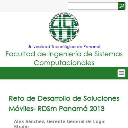
Jump to navigation
Buscar
Formulario
de
búsqueda
Universidad Tecnológica de Panamá
Facultad de Ingeniería de Sistemas
Computacionales
Tropical
Inicio
Menu
Nuestra Facultad
Reto de Desarrollo de Soluciones
Principal
Oferta Académica
Móviles- RDSm Panamá 2013
Secretarías
Alex Sánchez, Gerente General de Logic
Studio
Departamentos