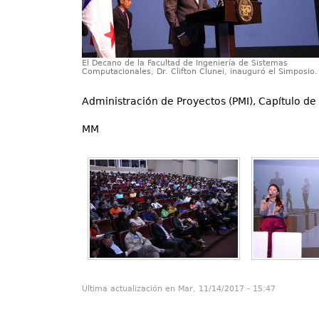
El Decano de la Facultad de Ingeniería de Sistemas
Computacionales, Dr. Clifton Clunei, inauguró el Simposio.
Administración de Proyectos (PMI), Capítulo d
MM
Última actualización en Mar, 11/14/2017 - 15:47