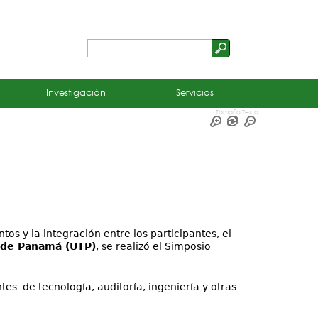
Buscar
Formulario
de
Investigación
Servicios
búsqueda
Tamaño Texto
s y la integración entre los participantes, el
 de Panamá (UTP)
, se realizó el Simposio
tes de tecnología, auditoría, ingeniería y otras