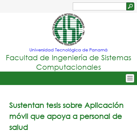
Jump to navigation
Buscar
Formulario
de
búsqueda
Universidad Tecnológica de Panamá
Facultad de Ingeniería de Sistemas
Computacionales
Tropical
Inicio
Menu
Nuestra Facultad
Sustentan tesis sobre Aplicación
Principal
Oferta Académica
móvil que apoya a personal de
Secretarías
salud
Departamentos