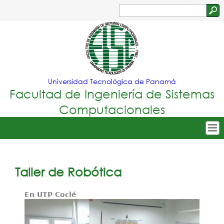
Jump to navigation
Buscar
Formulario
de
búsqueda
Universidad Tecnológica de Panamá
Facultad de Ingeniería de Sistemas
Computacionales
Tropical
Inicio
Menu
Nuestra Facultad
Taller de Robótica
Principal
Oferta Académica
En UTP Coclé
Secretarías
Departamentos