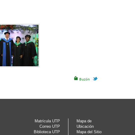
Buzón
Matrícula UTP
Mapa de
Correo UTP
Ubicación
Biblioteca UTP
Mapa del Sitio