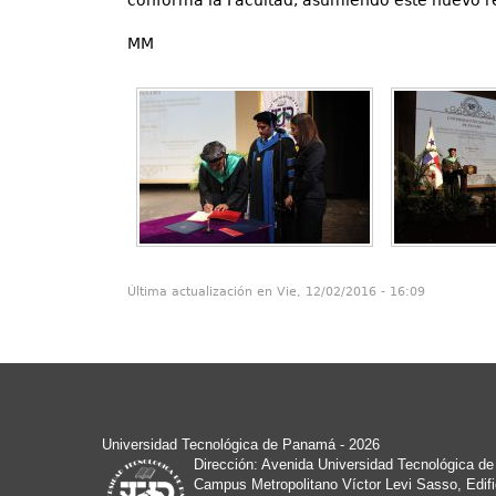
conforma la Facultad, asumiendo este nuevo r
MM
Última actualización en Vie, 12/02/2016 - 16:09
Universidad Tecnológica de Panamá
- 2026
Dirección: Avenida Universidad Tecnológica d
Campus Metropolitano Víctor Levi Sasso, Edifi