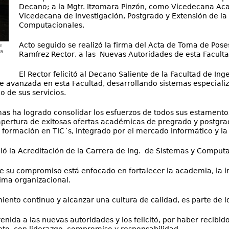
Decano; a la Mgtr. Itzomara Pinzón, como Vicedecana Aca
Vicedecana de Investigación, Postgrado y Extensión de la
Computacionales.
Acto seguido se realizó la firma del Acta de Toma de Pose
e
la
Ramírez Rector, a las Nuevas Autoridades de esta Faculta
El Rector felicitó al Decano Saliente de la Facultad de In
avanzada en esta Facultad, desarrollando sistemas especializa
o de sus servicios.
emas ha logrado consolidar los esfuerzos de todos sus estamentos
pertura de exitosas ofertas académicas de pregrado y postgrado,
 formación en TIC´s, integrado por el mercado informático y la
ió la Acreditación de la Carrera de Ing. de Sistemas y Computa
que su compromiso está enfocado en fortalecer la academia, la in
lima organizacional.
to continuo y alcanzar una cultura de calidad, es parte de los
venida a las nuevas autoridades y los felicitó, por haber recibido