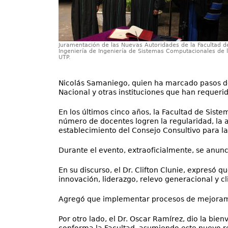
Juramentación de las Nuevas Autoridades de la Facultad d
Ingeniería de Ingeniería de Sistemas Computacionales de 
UTP.
Nicolás Samaniego, quien ha marcado pasos de 
Nacional y otras instituciones que han requerid
En los últimos cinco años, la Facultad de Sist
número de docentes logren la regularidad, la a
establecimiento del Consejo Consultivo para la
Durante el evento, extraoficialmente, se anunc
En su discurso, el Dr. Clifton Clunie, expresó 
innovación, liderazgo, relevo generacional y c
Agregó que implementar procesos de mejoramien
Por otro lado, el Dr. Oscar Ramírez, dio la bien