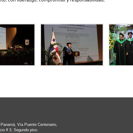
eto, con liderazgo, compromiso y responsabilidad.
e Panamá, Vía Puente Centenario,
cio # 3, Segundo piso.