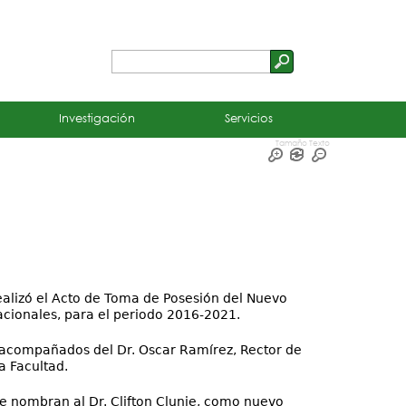
Buscar
Formulario
de
Investigación
Servicios
búsqueda
Tamaño Texto
realizó el Acto de Toma de Posesión del Nuevo
cionales, para el periodo 2016-2021.
s acompañados del Dr. Oscar Ramírez, Rector de
a Facultad.
ue nombran al Dr. Clifton Clunie, como nuevo