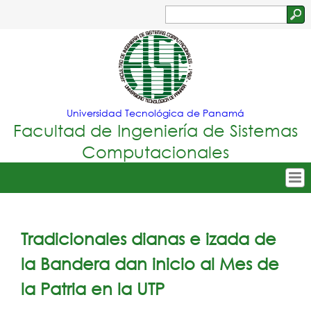
Jump to navigation
Buscar
Formulario
de
búsqueda
Universidad Tecnológica de Panamá
Facultad de Ingeniería de Sistemas
Computacionales
Tropical
Inicio
Menu
Nuestra Facultad
Tradicionales dianas e izada de
Principal
Oferta Académica
la Bandera dan inicio al Mes de
Secretarías
la Patria en la UTP
Departamentos