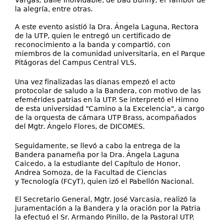
Vargas; Baile Inolvidable, de Bad Bunny; el Tambor de
la alegría, entre otras.
A este evento asistió la Dra. Ángela Laguna, Rectora
de la UTP, quien le entregó un certificado de
reconocimiento a la banda y compartió, con
miembros de la comunidad universitaria, en el Parque
Pitágoras del Campus Central VLS.
Una vez finalizadas las dianas empezó el acto
protocolar de saludo a la Bandera, con motivo de las
efemérides patrias en la UTP. Se interpretó el Himno
de esta universidad "Camino a la Excelencia", a cargo
de la orquesta de cámara UTP Brass, acompañados
del Mgtr. Ángelo Flores, de DICOMES.
Seguidamente, se llevó a cabo la entrega de la
Bandera panameña por la Dra. Ángela Laguna
Caicedo, a la estudiante del Capítulo de Honor,
Andrea Somoza, de la Facultad de Ciencias
y Tecnología (FCyT), quien izó el Pabellón Nacional.
El Secretario General, Mgtr. José Varcasia, realizó la
juramentación a la Bandera y la oración por la Patria
la efectuó el Sr. Armando Pinillo, de la Pastoral UTP.