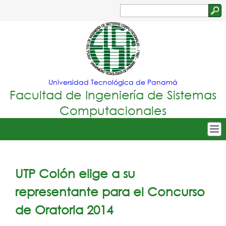
Jump to navigation
Buscar
Formulario
de
búsqueda
Universidad Tecnológica de Panamá
Facultad de Ingeniería de Sistemas
Computacionales
Tropical
Inicio
Menu
Nuestra Facultad
UTP Colón elige a su
Principal
Oferta Académica
representante para el Concurso
Secretarías
de Oratoria 2014
Departamentos