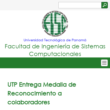
Jump to navigation
Buscar
Formulario
de
búsqueda
Universidad Tecnológica de Panamá
Facultad de Ingeniería de Sistemas
Computacionales
Tropical
Inicio
Menu
Nuestra Facultad
UTP Entrega Medalla de
Principal
Oferta Académica
Reconocimiento a
Secretarías
colaboradores
Departamentos