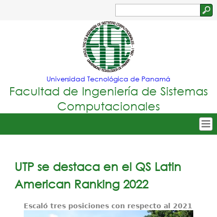
Jump to navigation
Buscar
Formulario
de
búsqueda
Universidad Tecnológica de Panamá
Facultad de Ingeniería de Sistemas
Computacionales
Tropical
Inicio
Menu
Nuestra Facultad
UTP se destaca en el QS Latin
Principal
Oferta Académica
American Ranking 2022
Secretarías
Escaló tres posiciones con respecto al 2021
Departamentos