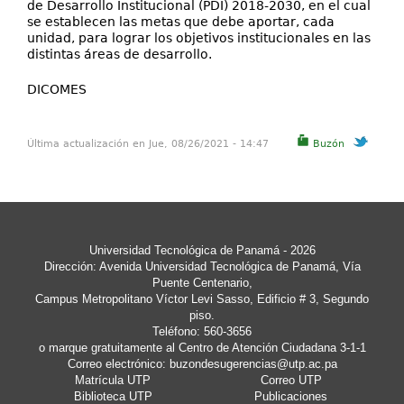
de Desarrollo Institucional (PDI) 2018-2030, en el cual
se establecen las metas que debe aportar, cada
unidad, para lograr los objetivos institucionales en las
distintas áreas de desarrollo.
DICOMES
Última actualización en Jue, 08/26/2021 - 14:47
Buzón
Universidad Tecnológica de Panamá
- 2026
Dirección: Avenida Universidad Tecnológica de Panamá, Vía
Puente Centenario,
Campus Metropolitano Víctor Levi Sasso, Edificio # 3, Segundo
piso.
Teléfono: 560-3656
o marque gratuitamente al Centro de Atención Ciudadana 3-1-1
Correo electrónico:
buzondesugerencias@utp.ac.pa
Matrícula UTP
Correo UTP
Biblioteca UTP
Publicaciones