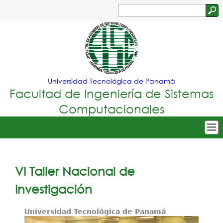
Jump to navigation
Buscar
Formulario
de
búsqueda
Universidad Tecnológica de Panamá
Facultad de Ingeniería de Sistemas
Computacionales
Tropical
Inicio
Menu
Nuestra Facultad
VI Taller Nacional de
Principal
Oferta Académica
Investigación
Secretarías
Universidad Tecnológica de Panamá
Departamentos