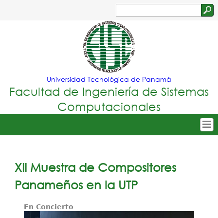
Jump to navigation
Buscar
Formulario
de
búsqueda
Universidad Tecnológica de Panamá
Facultad de Ingeniería de Sistemas
Computacionales
Tropical
Inicio
Menu
Nuestra Facultad
XII Muestra de Compositores
Principal
Oferta Académica
Panameños en la UTP
Secretarías
En Concierto
Departamentos