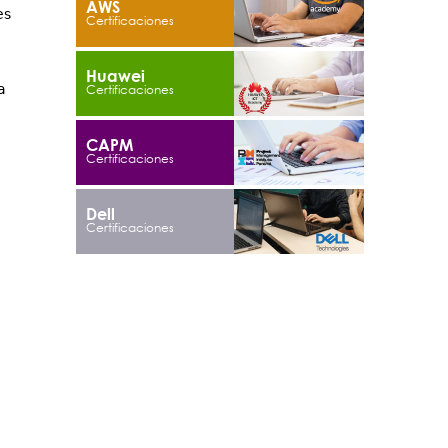
AWS
es
Huawei
a
CAPM
Dell