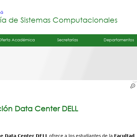
Jump to navigation
má
ría de Sistemas Computacionales
Oferta Académica
Secretarías
Departamentos
Ta
ción Data Center DELL
e Data Center DELL
ofrece a los estudiantes de la
Facultad