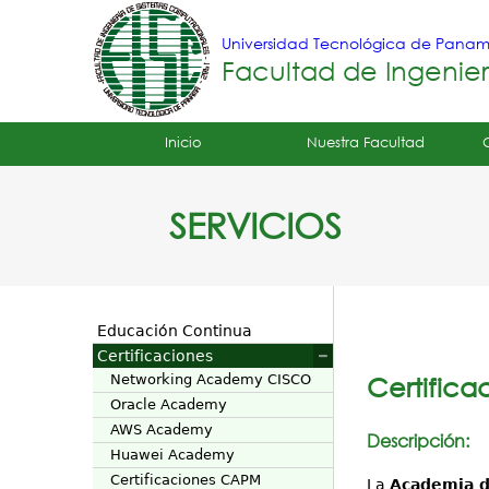
Universidad Tecnológica de Pana
Facultad de Ingenie
Tropical
Inicio
Nuestra Facultad
Menu
SERVICIOS
Principal
Educación Continua
Certificaciones
Networking Academy CISCO
Certifica
Oracle Academy
AWS Academy
Descripción:
Huawei Academy
Certificaciones CAPM
La
Academia d