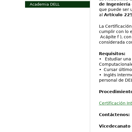
de Ingeniería
Academia DELL
que puede ser 
al
Artículo 225
La Certificació
cumplir con lo e
Acápite f ), co
considerada co
Requisitos:
• Estudiar una 
Computacionale
• Cursar último
• Inglés interm
personal de DEL
Procedimiento
Certificación I
Contáctenos:
Vicedecanato