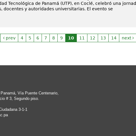
idad Tecnológica de Panamá (UTP), en Coclé, celebró una jorn
, docentes y autoridades universitarias. El evento se
prev
4
5
6
7
8
9
10
11
12
13
14
next
e Panamá, Vía Puente Centenario,
cio # 3, Segundo piso.
Ciudadana 3-1-1
c.pa