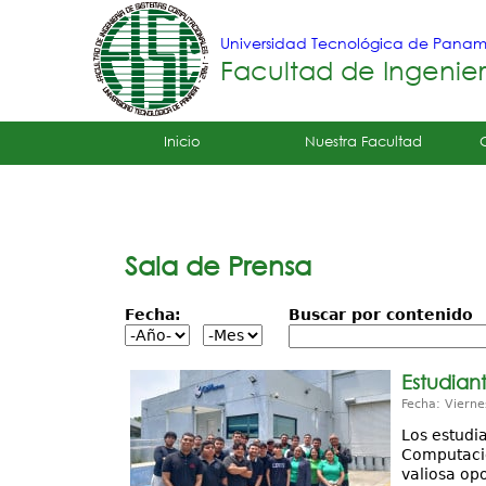
Universidad Tecnológica de Pana
Facultad de Ingenie
Tropical
Inicio
Nuestra Facultad
Menu
Principal
Sala de Prensa
Fecha:
Buscar por contenido
Estudian
Fecha: Vierne
Los estudia
Computacio
valiosa opo