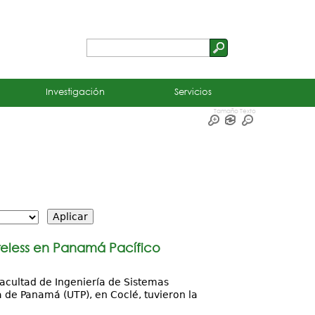
Buscar
Formulario
de
Investigación
Servicios
búsqueda
Tamaño Texto
ireless en Panamá Pacífico
 Facultad de Ingeniería de Sistemas
 de Panamá (UTP), en Coclé, tuvieron la