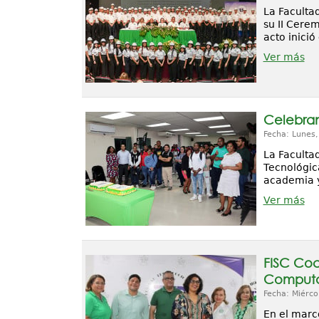
La Faculta
su II Cerem
acto inici
Ver más
Celebran
Fecha: Lunes
La Faculta
Tecnológic
academia y
Ver más
FISC Coc
Computa
Fecha: Miérco
En el marc