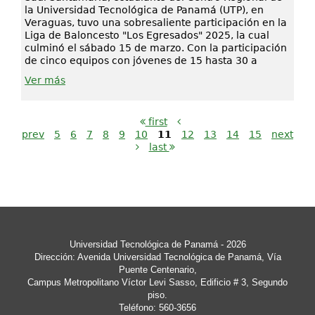
la Universidad Tecnológica de Panamá (UTP), en
Veraguas, tuvo una sobresaliente participación en la
Liga de Baloncesto "Los Egresados" 2025, la cual
culminó el sábado 15 de marzo. Con la participación
de cinco equipos con jóvenes de 15 hasta 30 a
Ver más
first
prev
5
6
7
8
9
10
11
12
13
14
15
next
last
Universidad Tecnológica de Panamá
- 2026
Dirección: Avenida Universidad Tecnológica de Panamá, Vía
Puente Centenario,
Campus Metropolitano Víctor Levi Sasso, Edificio # 3, Segundo
piso.
Teléfono: 560-3656