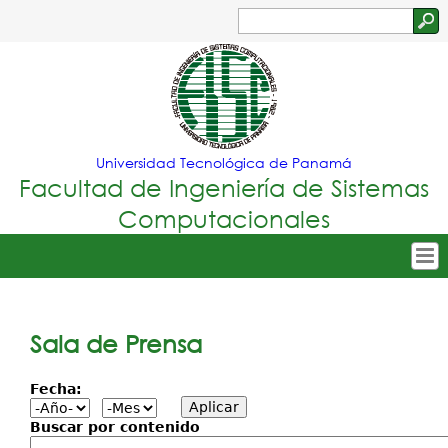
Jump to navigation
Buscar
Formulario
de
búsqueda
Universidad Tecnológica de Panamá
Facultad de Ingeniería de Sistemas
Computacionales
Tropical
Inicio
Menu
Nuestra Facultad
Sala de Prensa
Principal
Oferta Académica
Fecha:
Secretarías
Buscar por contenido
Departamentos