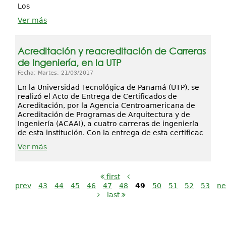
Los
Ver más
Acreditación y reacreditación de Carreras
de Ingeniería, en la UTP
Fecha: Martes, 21/03/2017
En la Universidad Tecnológica de Panamá (UTP), se
realizó el Acto de Entrega de Certificados de
Acreditación, por la Agencia Centroamericana de
Acreditación de Programas de Arquitectura y de
Ingeniería (ACAAI), a cuatro carreras de ingeniería
de esta institución. Con la entrega de esta certificac
Ver más
first
prev
43
44
45
46
47
48
49
50
51
52
53
ne
last