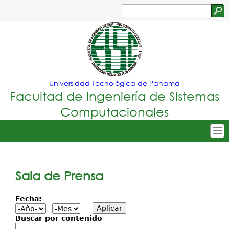
Jump to navigation
Buscar
Formulario
de
búsqueda
Universidad Tecnológica de Panamá
Facultad de Ingeniería de Sistemas
Computacionales
Tropical
Inicio
Menu
Nuestra Facultad
Sala de Prensa
Principal
Oferta Académica
Fecha:
Secretarías
Buscar por contenido
Departamentos