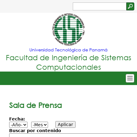
Jump to navigation
Buscar
Formulario
de
búsqueda
Universidad Tecnológica de Panamá
Facultad de Ingeniería de Sistemas
Computacionales
Tropical
Inicio
Menu
Nuestra Facultad
Sala de Prensa
Principal
Oferta Académica
Fecha:
Secretarías
Buscar por contenido
Departamentos