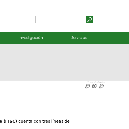
Buscar
Formulario
de
Investigación
Servicios
búsqueda
Tamaño Texto
s (FISC)
cuenta con tres líneas de