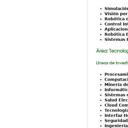
Simulació
Visión po
Robótica d
Control In
Aplicacio
Robótica 
Sistemas I
Área:
Tecnolog
Líneas de Invest
Procesami
Computaci
Minería de
Informátic
Sistemas 
Salud Elec
Cloud Com
Tecnología
Interfaz 
Seguridad
Ingeniería