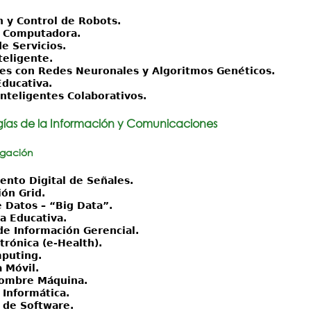
n y Control de Robots.
r Computadora.
e Servicios.
teligente.
nes con Redes Neuronales y Algoritmos Genéticos.
Educativa.
nteligentes Colaborativos.
ías de la Información y Comunicaciones
igación
ento Digital de Señales.
ón Grid.
 Datos – “Big Data”.
a Educativa.
de Información Gerencial.
trónica (e-Health).
puting.
 Móvil.
Hombre Máquina.
 Informática.
 de Software.