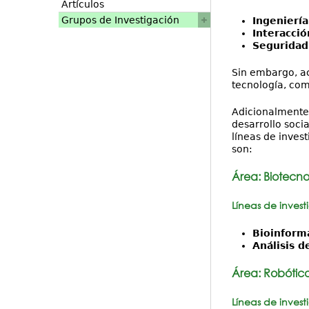
Artículos
Grupos de Investigación
Ingeniería
Interacci
Seguridad
Sin embargo, ac
tecnología, com
Adicionalmente
desarrollo soci
líneas de inves
son:
Área:
Biotecno
Líneas de invest
Bioinformá
Análisis d
Área:
Robótica
Líneas de invest