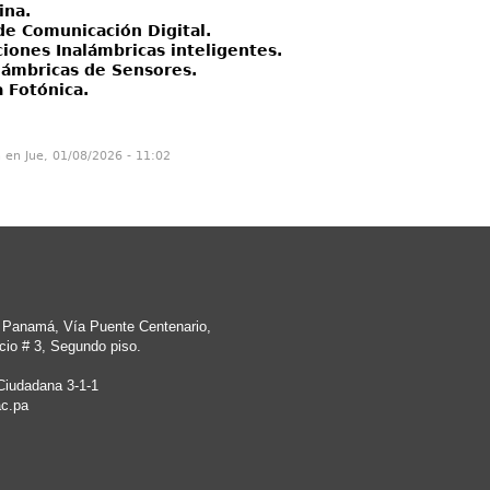
ina.
de Comunicación Digital.
iones Inalámbricas inteligentes.
lámbricas de Sensores.
 Fotónica.
n en Jue, 01/08/2026 - 11:02
e Panamá, Vía Puente Centenario,
cio # 3, Segundo piso.
Ciudadana 3-1-1
c.pa