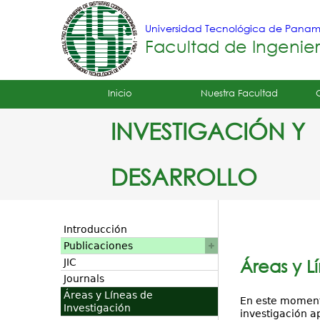
Universidad Tecnológica de Pana
Facultad de Ingenie
Tropical
Inicio
Nuestra Facultad
Menu
INVESTIGACIÓN Y
Principal
DESARROLLO
Introducción
Publicaciones
Áreas y L
JIC
Journals
Áreas y Líneas de
En este momen
Investigación
investigación a