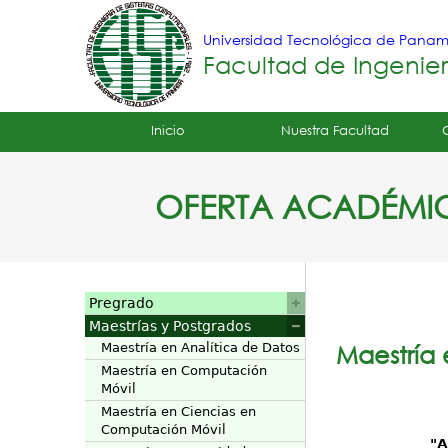
Universidad Tecnológica de Pana
Facultad de Ingenie
Tropical
Inicio
Nuestra Facultad
Menu
OFERTA ACADÉMI
Principal
Pregrado
Maestrías y Postgrados
Maestría en Analítica de Datos
Maestría
Maestría en Computación
Móvil
Maestría en Ciencias en
Computación Móvil
"A