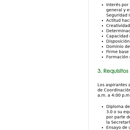
Interés por
general y e
Seguridad I
Actitud hac
Creatividad
Determinaci
Capacidad d
Disposición
Dominio del
Firme base 
Formación e
3. Requisitos
Los aspirantes 
de Coordinación
a.m. a 4:00 p.m.
Diploma de 
3.0 o su eq
por parte d
la Secretar
Ensayo de u