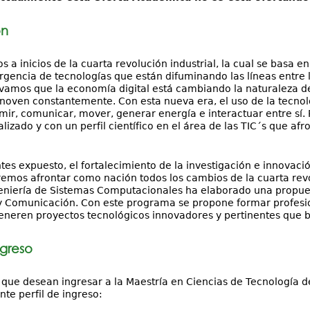
ón
 a inicios de la cuarta revolución industrial, la cual se basa e
encia de tecnologías que están difuminando las líneas entre las
amos que la economía digital está cambiando la naturaleza de
noven constantemente. Con esta nueva era, el uso de la tecnol
mir, comunicar, mover, generar energía e interactuar entre sí. P
izado y con un perfil científico en el área de las TIC´s que afr
tes expuesto, el fortalecimiento de la investigación e innovació
emos afrontar como nación todos los cambios de la cuarta revoluc
eniería de Sistemas Computacionales ha elaborado una propues
y Comunicación. Con este programa se propone formar profesio
generen proyectos tecnológicos innovadores y pertinentes que b
ngreso
 que desean ingresar a la Maestría en Ciencias de Tecnología 
nte perfil de ingreso: