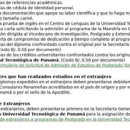
tas de referencias académicas.
ias de cédula de identidad personal.
 documentación que apoye su labor científica y que lo haga m
os tamaño carné.
a prueba de inglés en el Centro de Lenguas de la Universidad 
a carta solicitando la admisión al programa de la Maestría en 
n dirigida al Vicedecano de Investigación, Postgrado y Extensi
arta de compromiso de dedicación a tiempo completo al progr
ias del diploma confrontado contra el original por la Secretarí
osto B/. 0.50 por documento)
ias de los créditos universitarios confrontados contra los origin
ad Tecnológica de Panamá
. (Costo B/. 0.50 por documento)
rmulario de Solicitud de Admisión de Estudios de Postgrado (D
tes que han realizados estudios en el extranjero
diplomas expedidos en el extranjero deben presentarse debida
Consulares Panameñas acreditadas en el país de origen y por el 
amá o por el sello de la Apostille.
e Extranjeros
 extranjeros, deben presentarse primero en la Secretaría Gener
la
Universidad Tecnológica de Panamá
para la asignación de
 de extranjeros a programas de Postgrado en la Universidad Te