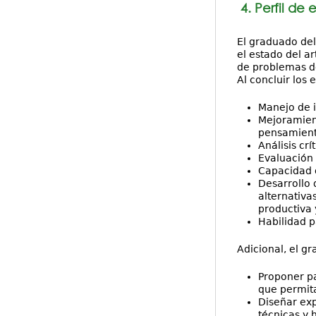
4. Perfil de
El graduado del
el estado del ar
de problemas de
Al concluir los
Manejo de i
Mejoramien
pensamiento 
Análisis crí
Evaluación 
Capacidad d
Desarrollo 
alternativa
productiva 
Habilidad p
Adicional, el g
Proponer pa
que permita
Diseñar exp
técnicas y 