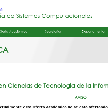
Jump to navigation
má
ría de Sistemas Computacionales
Oferta Académica
Secretarías
Departamentos
CA
 en Ciencias de Tecnología de la Inf
AVISO
ctualmente esta Oferta Académica no se está ofertando 