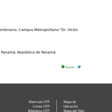
Centenario, Campus Metropolitano "Dr. Víctor
e Panamá, República de Panamá.
Buzón
Matrícula UTP
Mapa de
Correo UTP
Ubicación
Biblioteca UTP
Mapa del Sitio