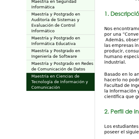
Maestría en Seguridad
Informática
1. Descripci
Maestría y Postgrado en
Auditoría de Sistemas y
Evaluación de Control
Nos encontramos
Informático
por una “Converg
Maestría y Postgrado en
Además, observ
Informática Educativa
las empresas in
producir, consu
Maestría y Postgrado en
humano especial
Ingeniería de Software
industrial.
Maestría y Postgrado en Redes
de Comunicación de Datos
Basado en lo an
Maestría en Ciencias de
hacerlo no podr
Tecnología de Información y
Facultad de Ing
Comunicación
la Información 
científica que 
2. Perfil de i
Los estudiantes
poseer el siguie