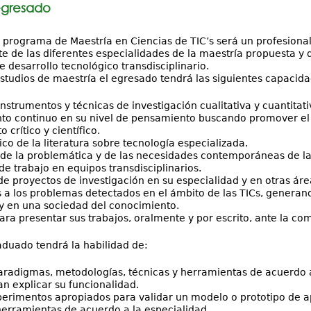
 egresado
 programa de Maestría en Ciencias de TIC’s será un profesional 
te de las diferentes especialidades de la maestría propuesta y 
 desarrollo tecnológico transdisciplinario.
 estudios de maestría el egresado tendrá las siguientes capacid
nstrumentos y técnicas de investigación cualitativa y cuantitati
to continuo en su nivel de pensamiento buscando promover el 
crítico y científico.
tico de la literatura sobre tecnología especializada.
de la problemática y de las necesidades contemporáneas de la
e trabajo en equipos transdisciplinarios.
de proyectos de investigación en su especialidad y en otras área
s a los problemas detectados en el ámbito de las TICs, generan
y en una sociedad del conocimiento.
ara presentar sus trabajos, oralmente y por escrito, ante la com
raduado tendrá la habilidad de:
radigmas, metodologías, técnicas y herramientas de acuerdo a
n explicar su funcionalidad.
erimentos apropiados para validar un modelo o prototipo de a
herramientas de acuerdo a la especialidad.