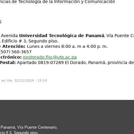
ncias de Tecnología de la Información y Comunicación
s
Avenida
Universidad Tecnológica de Panamá
, Vía Puente 
, Edificio # 3, Segundo piso.
e Atención:
Lunes a viernes 8:00 a. m a 4:00 p. m.
(507) 560-3657
ctrónico:
postgrado.fisc@utp.ac.pa
Postal:
Apartado 0819-07289 El Dorado, Panamá, provincia d
n en Vie, 01/12/2024 - 15:53
e Panamá, Vía Puente Centenario,
cio # 3, Segundo piso.