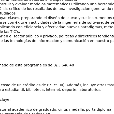
nstruir y evaluar modelos matemáticos utilizando una herrami
álisis crítico de los resultados de una investigación generando
tudiados.
oyar clases, preparando el diseño del curso y sus instrumentos d
e con éxito en actividades de la ingeniería de software, de s
licando con eficiencia y efectividad nuevos paradigmas, méto
e las TIC’s.
 en el sector público y privado, políticas y directrices tendient
 las tecnologías de información y comunicación en nuestro paí
mado de este programa es de B/.3,646.40
 costo de un crédito es de B/. 75.00). Además, incluye otras tasa
o estudiantil, biblioteca, Internet, deporte, laboratorios.
cluye:
storial académico de graduado, cinta, medalla, porta diploma.
la Ceremonia de Graduación.