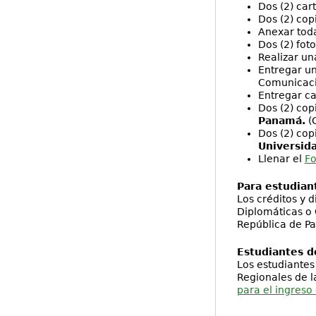
Dos (2) car
Dos (2) cop
Anexar toda
Dos (2) fot
Realizar un
Entregar un
Comunicació
Entregar c
Dos (2) cop
Panamá.
(C
Dos (2) cop
Universid
Llenar el
Fo
Para estudian
Los créditos y 
Diplomáticas o 
República de Pan
Estudiantes d
Los estudiantes
Regionales de 
para el ingreso