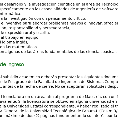
 el desarrollo y la investigación científica en el área de Tecno
specíficamente en las especialidades de Ingeniería de Softwa
nformática,
ia la investigación con un pensamiento crítico,
 e inventiva para abordar problemas nuevos o innovar, ofrecie
ón, responsabilidad y perseverancia,
e expresión oral y escrita,
 al trabajo en equipo,
 idioma inglés,
en las matemáticas,
n algunas de las áreas fundamentales de las ciencias básicas 
 de ingreso
al subsidio académico deberán presentar los siguientes documen
 de Postgrado de la Facultad de Ingeniería de Sistemas Comput
, antes de la fecha de cierre. No se aceptarán solicitudes despu
Licenciatura en un área afín al programa de Maestría, con un
uivalente. Si la licenciatura se obtuvo en alguna universidad en 
e la Universidad Estatal correspondiente, y haber realizado el
ía General de la Universidad Tecnológica de Panamá. (Costo: B/.
n máximo de dos (2) páginas fundamentando su interés por la 