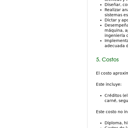
Diseñar, co
Realizar an
sistemas es
Dictar y ap
Desempeñars
máquina, ap
ingeniería d
Implementar
adecuada de
5. Costos
El costo aproxi
Este incluye:
Créditos (el
carné, segur
Este costo no in
Diploma, hi
Gastos de 