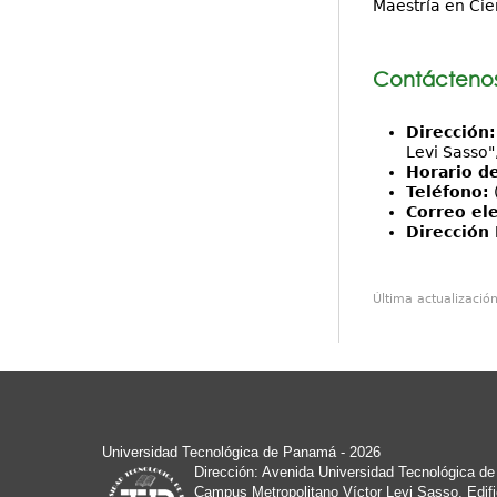
Maestría en Cie
Contácteno
Dirección:
Levi Sasso"
Horario d
Teléfono:
Correo ele
Dirección 
Última actualizació
Universidad Tecnológica de Panamá
- 2026
Dirección: Avenida Universidad Tecnológica d
Campus Metropolitano Víctor Levi Sasso, Edifi